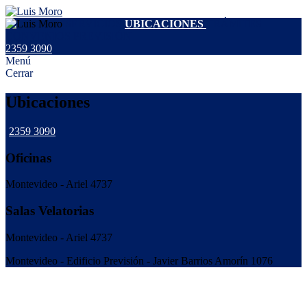
SERVICIOS
UBICACIONES
TRÁMITES
CONVENIOS
PREVISIÓN
2359 3090
Menú
Cerrar
Ubicaciones
2359 3090
Oficinas
Montevideo - Ariel 4737
Salas Velatorias
Montevideo - Ariel 4737
Montevideo - Edificio Previsión - Javier Barrios Amorín 1076