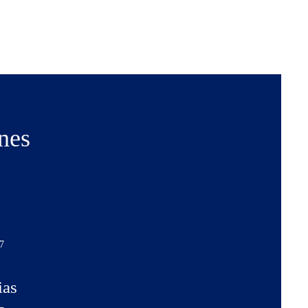
nes
7
ias