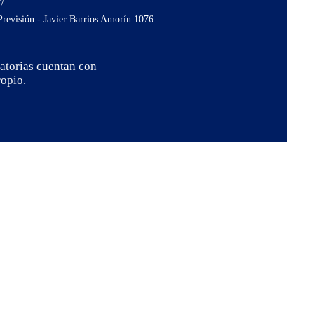
7
Previsión - Javier Barrios Amorín 1076
latorias cuentan con
opio.