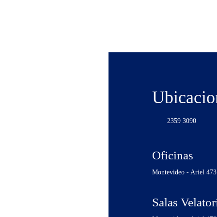
Ubicacio
2359 3090
Oficinas
Montevideo - Ariel 473
Salas Velator