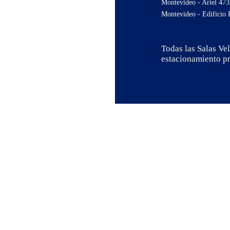
Montevideo - Ariel 473
Montevideo - Edificio 
Todas las Salas Ve
estacionamiento pr