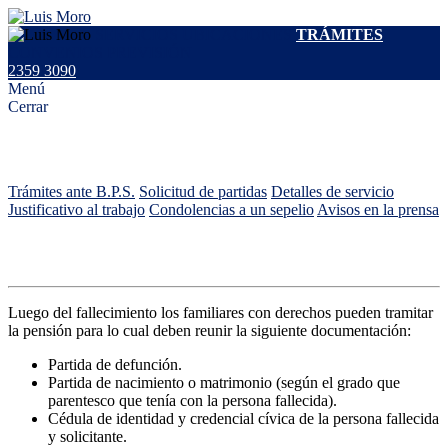
SERVICIOS
UBICACIONES
TRÁMITES
CONVENIOS
PREVISIÓN
2359 3090
Menú
Cerrar
Trámites
Trámites ante B.P.S.
Solicitud de partidas
Detalles de servicio
Justificativo al trabajo
Condolencias a un sepelio
Avisos en la prensa
Trámites ante el B.P.S.
Luego del fallecimiento los familiares con derechos pueden tramitar
la pensión para lo cual deben reunir la siguiente documentación:
Partida de defunción.
Partida de nacimiento o matrimonio (según el grado que
parentesco que tenía con la persona fallecida).
Cédula de identidad y credencial cívica de la persona fallecida
y solicitante.