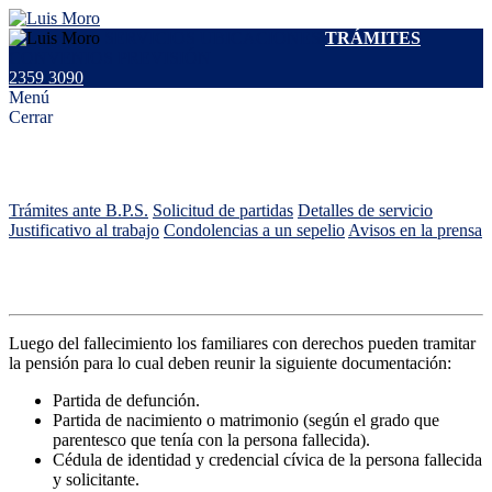
SERVICIOS
UBICACIONES
TRÁMITES
CONVENIOS
PREVISIÓN
2359 3090
Menú
Cerrar
Trámites
Trámites ante B.P.S.
Solicitud de partidas
Detalles de servicio
Justificativo al trabajo
Condolencias a un sepelio
Avisos en la prensa
Trámites ante el B.P.S.
Luego del fallecimiento los familiares con derechos pueden tramitar
la pensión para lo cual deben reunir la siguiente documentación:
Partida de defunción.
Partida de nacimiento o matrimonio (según el grado que
parentesco que tenía con la persona fallecida).
Cédula de identidad y credencial cívica de la persona fallecida
y solicitante.